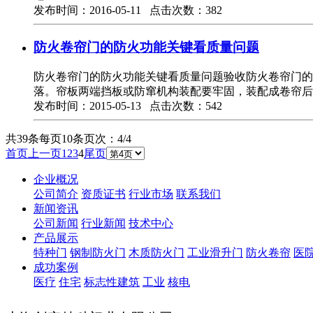
发布时间：2016-05-11 点击次数：382
防火卷帘门的防火功能关键看质量问题
防火卷帘门的防火功能关键看质量问题验收防火卷帘门的质
落。帘板两端挡板或防窜机构装配要牢固，装配成卷帘后
发布时间：2015-05-13 点击次数：542
共39条
每页10条
页次：4/4
首页
上一页
1
2
3
4
尾页
企业概况
公司简介
资质证书
行业市场
联系我们
新闻资讯
公司新闻
行业新闻
技术中心
产品展示
特种门
钢制防火门
木质防火门
工业滑升门
防火卷帘
医
成功案例
医疗
住宅
标志性建筑
工业
核电