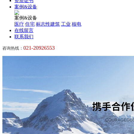
资质证书
案例&设备
案例&设备
医疗
住宅
标志性建筑
工业
核电
在线留言
联系我们
021-20926553
咨询热线：