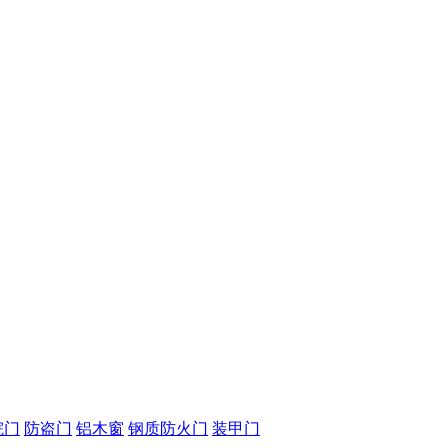
院门
防盗门
铝木窗
钢质防火门
装甲门