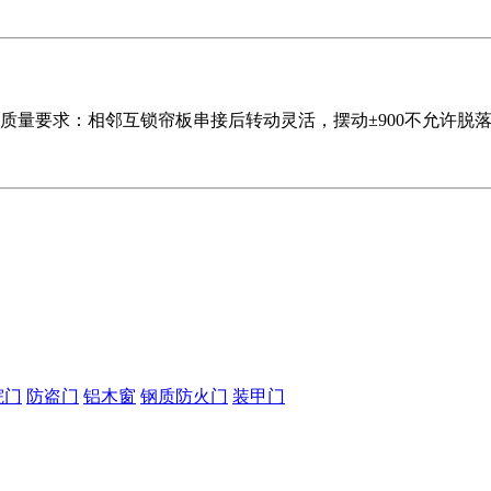
量要求：相邻互锁帘板串接后转动灵活，摆动±900不允许脱落
院门
防盗门
铝木窗
钢质防火门
装甲门