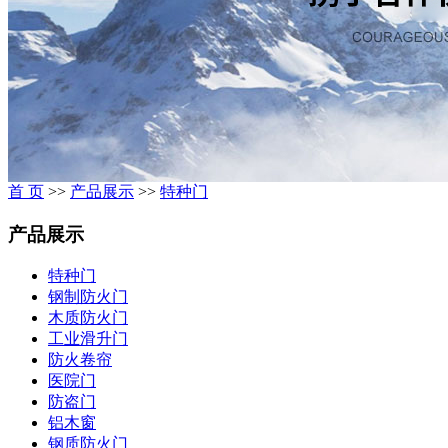
首 页
>>
产品展示
>>
特种门
产品展示
特种门
钢制防火门
木质防火门
工业滑升门
防火卷帘
医院门
防盗门
铝木窗
钢质防火门