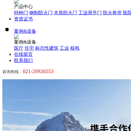
产品中心
特种门
钢制防火门
木质防火门
工业滑升门
防火卷帘
医
资质证书
案例&设备
案例&设备
医疗
住宅
标志性建筑
工业
核电
在线留言
联系我们
021-20926553
咨询热线：