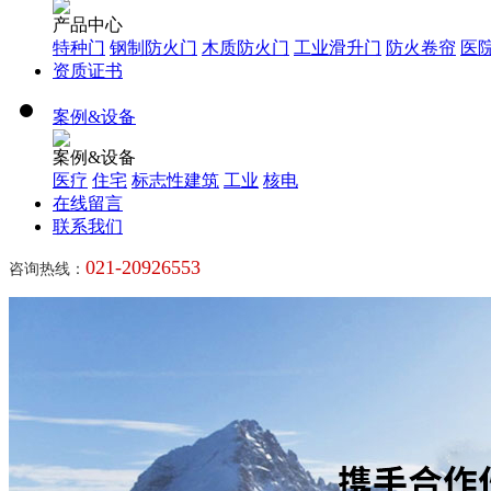
产品中心
特种门
钢制防火门
木质防火门
工业滑升门
防火卷帘
医
资质证书
案例&设备
案例&设备
医疗
住宅
标志性建筑
工业
核电
在线留言
联系我们
021-20926553
咨询热线：